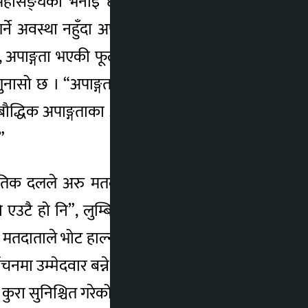
्ग महासङ्घको भनाइ छ । आसन्न स्थानीय तहको
 अवस्था नहुँदा अपाङ्गता भएका व्यक्तिहरू भने
छ”, अपाङ्गता भएकी फूलमाया थापा पीडा पोख्छन् ।
ासो छ । “अपाङ्गता भएकाहरूलाई मान्छे नगन्ने
”, बौद्धिक अपाङ्गताका अभिभावक लोकनाथ भुसाल
”
ाजनीतिक दलले अरु मतदाता ओसारपसार गर्छन् तर
एउटै हो नि”, लुम्बिनीकी सामाजिक अगुवा मञ्जु
ांश मतदाताले भोट हाल्न नपाएको उनको भनाइ छ ।
ाचनमा उम्मेदवार बन्ने र कसैको सहायता लिएर वा
ुरा सुनिश्चित गरेको छ ।