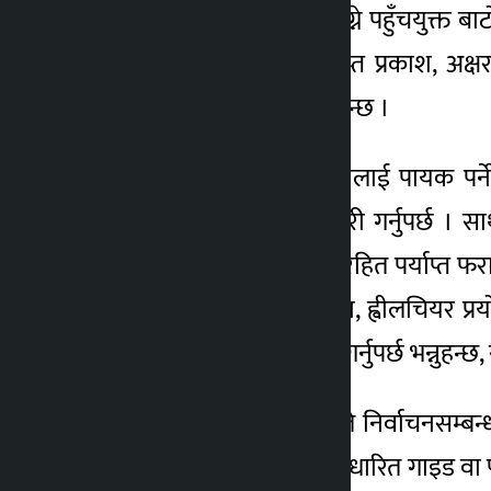
मतदान केन्द्रको प्रवेशद्धार पुग्ने पहुँचयुक्त 
निर्देशिका तयार पारेर, पर्याप्त प्रकाश, अ
मतदानमा पहुँच बढाउन सकिन्छ ।
मतदानकार्य धेरै जनसङ्ख्यालाई पायक पर्ने 
अतिरिक्त निर्देशिका पनि जारी गर्नुपर्छ । सा
प्रावधान राख्नुपर्छ । व्यवधानरहित पर्याप्त फर
सरसफाइसँग सम्बन्धित सेवा, ह्वीलचियर प्रयोग
पार्किङ गर्ने ठाउँको व्यवस्था गर्नुपर्छ भन्नुहन्
सम्बन्धित कानुनी दस्तावेजले निर्वाचनसम्बन्धी
मतपत्र वा स्पर्श प्रणालीमा आधारित गाइड वा 