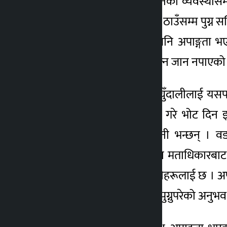
जावतका लागि सवारी साधनको व्यवस्थासमेत 
पाइनँ, अहिले पनि भोट हाल्ने ठाउँसम्म पुग्
पडेरियाकी पुष्पा विश्वकर्मा पनि अपाङ्ग
भएकाले निर्वाचनमा भोट हाल्न जान नपाएको उ
लुम्बिनी–१० का नेत्रबहादुर चुँदालीलाई यस
कसैले जाने–आउने व्यवस्था गरे भोट दिन इ
जानसक्ने अवस्था छैन”, उनी भन्छन् । वड
मतदानस्थलसम्म पुग्न नसक्दा मताधिकारबा
नपाउने हो कि भन्ने चिन्ता उनीहरूलाई छ ।
निकै कष्ट खेपेर मतदानस्थल पुग्नुपरेको अनु