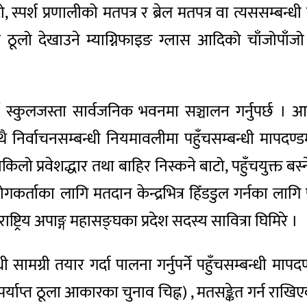
बाटो, स्पर्श प्रणालीको मतपत्र र ब्रेल मतपत्र वा त्यससम्बन्
क्षर ठूलो देखाउने म्याग्निफाइङ ग्लास आदिको चाँजोपाँजो
स्कुलजस्ता सार्वजनिक भवनमा सञ्चालन गर्नुपर्छ । आवश
थै निर्वाचनसम्बन्धी नियमावलीमा पहुँचसम्बन्धी मापदण्डमा
ाकिलो प्रवेशद्धार तथा बाहिर निस्कने बाटो, पहुँचयुक्त बस्न
कर्ताका लागि मतदान केन्द्रभित्र हिँडडुल गर्नका लागि प
छ, राष्ट्रिय अपाङ्ग महासङ्घका प्रदेश सदस्य सावित्रा घिमिरे ।
 सामग्री तयार गर्दा पालना गर्नुपर्ने पहुँचसम्बन्धी मापदण
पर्याप्त ठूला आकारका चुनाव चिह्न) , मतसङ्केत गर्न राखि