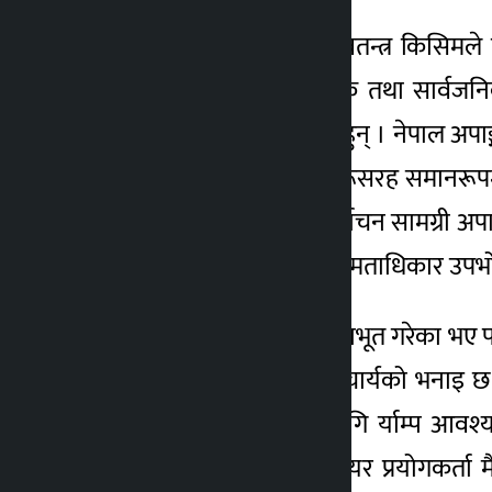
हरेक व्यक्तिलाई सिधै वा स्वतन्त्र किसि
इन्दिरा आचार्य । राजनीतिक तथा सार्वजनिक
लोकतन्त्रका आधारभूत पक्ष हुन् । नेपाल अपाङ
अपाङ्गता भएका व्यक्तिले अरूसरह समानरूपमा
तथा मतदान प्रक्रिया एवं निर्वाचन सामग्री अ
नागरिकले स्वतन्त्र किसिमले मताधिकार उपभोग ग
कानुनले यस्ता अधिकार प्रत्याभूत गरेका भए प
गर्नु परिरहेको अधिवक्ता आचार्यको भनाइ छ 
ह्वीलचियर प्रयोगकर्ताका लागि र्याम्प आव
सैनामैना–१ निवासी ह्वीलचियर प्रयोगकर्ता मै