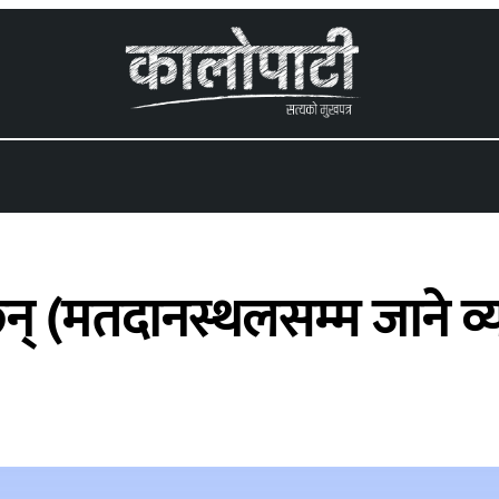
 menu
छन् (मतदानस्थलसम्म जाने व्