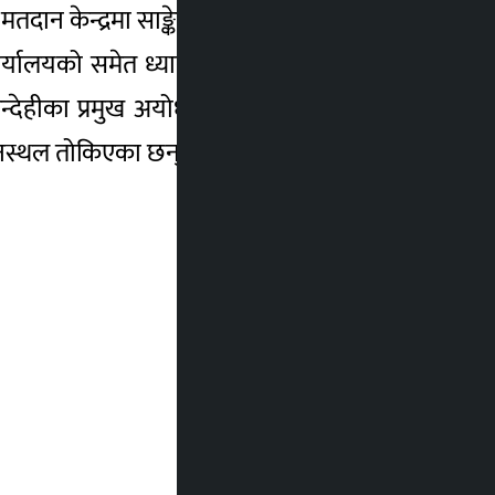
ेक मतदान केन्द्रमा साङ्केतिक भाषाका दोभासेको पनि
 कार्यालयको समेत ध्यान पुगेको छैन । “यसअघि नै
ीका प्रमुख अयोध्याप्रसाद भण्डारी भन्नुहुन्छ ।
तदानस्थल तोकिएका छन् । –रासस