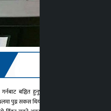
नबाट बञ्चित हुनुभयो । लुम्बिनी सांस्कृतिक
स्थलमा पुग्न सकस थियो । मतदानस्थलसम्म आवात