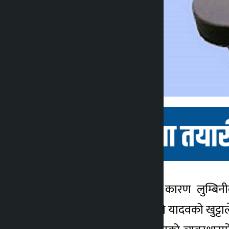
रुपन्देही । अपाङ्गता भएकै कारण लुम्बि
कालोपाटी
नगरपालिका–१० लक्ष्मीपुरकी यादवको खुट्ट
४ वर्ष अगाडि