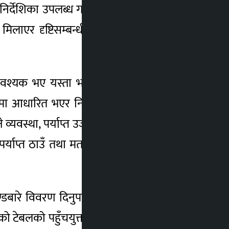
धी निर्देशिका उपलब्ध गराएर, श्रव्य वा ठूला अक्षरमा
 मिलाएर दृष्टिसम्बन्धी अपाङ्गता भएका व्यक्तिको
्यक भए यस्ता भवनमा र्याम्प निर्माण गर्नेबारे
 आधारित भएर निर्वाचन केन्द्र स्थापना गर्नुपर्ने
े व्यवस्था, पर्याप्त उज्यालो, पहुँचयुक्त शौचालय र
र्याप्त ठाउँ तथा मतदान केन्द्र नजिकै ह्वीलचियर
्डबारे विवरण दिनुपर्छ । पहुँचयुक्त मतपत्र (बे्रल
एको टेबलको पहुँचयुक्त उचाइ र मतपेटिका, बे्रलमा