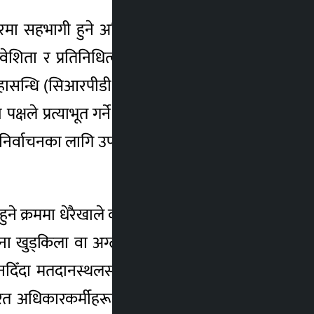
ारमा सहभागी हुने अधिकार छ भन्छन्, अधिवक्ता
ता र प्रतिनिधित्व समावेशी, स्वस्थ्य र सुदृढ
ासन्धि (सिआरपीडी)को पक्षराष्ट्र हो ।यस सन्धिले
षले प्रत्याभूत गर्ने भनेको छ । यसमा निर्वाचन
े, निर्वाचनका लागि उपयुक्त वातावरण बनाउने, सबै
 हुने क्रममा धेरैखाले व्यवधान र भेदभावको सामना
, साना खुड्किला वा अग्लो सतह भएको ठाउँमा जान
दिँदा मतदानस्थलसम्म पुग्न कठिनाइ हुने गरेको
्यरत अधिकारकर्मीहरूका अनुसार पार्किङ क्षेत्रबाट