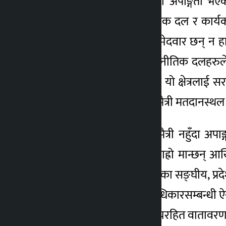
त्यसो त अझै पनि अधिकांश अपाङ्गता भएक
निर्वाचनलाई लिएर राजनीतिक दल र कार्यकर्
निराश छन् । “न त हाम्रा उम्मेदवार छन् न ह
आफूहरूलाई सरकार र राजनीतिक दलहरुले प्र
परिपाटी अहिले पनि छ, त्यसै यो क्षेत्रल
भन्छन्, “तर हामीले अपाङ्गतामैत्री मतदानस्थ
निर्वाचनस्थलसमेत अपाङ्गतामैत्री नहुँदा
अपाङ्गता भएकालाई बोक्न गाह्रो मान्छन् आ
ढकाल भन्छन् । यसअघि भएका सङ्घीय, प्रदेश
अपाङ्गता भएका व्यक्तिको अधिकारसम्बन्धी ऐ
नलिइकनै स्वतन्त्रतापूर्वक भयरहित वातावरण