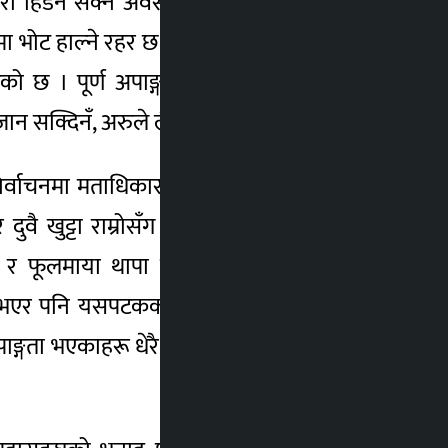
 हिँडन सक्ने अवस्था थिएन त्यसैले भोट हाल्न
मा भोट हाल्ने रहर छ ।”उनले सुनाए । लुम्बिनी–३
एको छ । पूर्ण अपाङ्गता भएका कारण विस्तारामै
 सक्दिनँ, अरुले लैजाँदैनन्”, उनले भने ।
र्वाचनमा मताधिकार प्रयोग गर्न नपाएका चुँदाली
ै खुट्टा राम्रोसँग नचल्ने भएकाले भोट हाल्न
ारू र फूलमाया थापा पनि अपाङ्गता भएकै कारण
ाम भएर पनि यसपटकको चुनावमा समेत भोट हाल्न
ाङ्गता भएकाहरू धेरै छन् । मतदान दिएकाले पनि