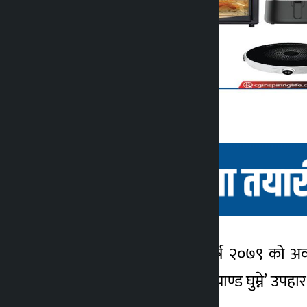
काठमाडौं । सिजीले नयाँ वर्ष २०७९ को 
कालोपाटी
उपहारमा रम्ने, बम्परमा थाइल्याण्ड घुम्ने
४ वर्ष अगाडि