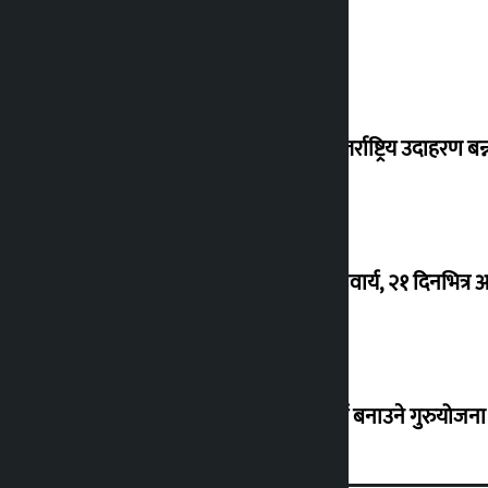
शुक्रबार सुनको मूल्य कतिले बढ्यो ?
‘करदाता प्रोत्साहन कार्यक्रम सफल भए अन्तर्राष्ट्रिय उदाहरण बन्न 
घरजग्गा कारोबारका लागि इजाजतपत्र अनिवार्य, २१ दिनभित्
काठमाण्डौ उपत्यकामा मेट्रो रेल र सुरुङमार्ग बनाउने गुरुयोजन