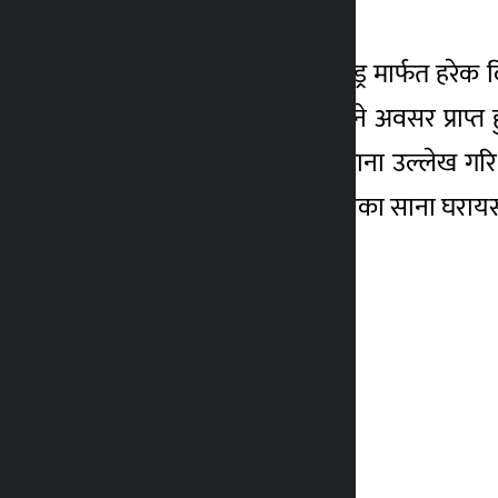
रहने कम्पनीले जनाएको छ ।
यस योजना अन्तर्गत लक्की ड्र मार्फत हरेक
जोडीलाई थाइल्यान्ड घुम्न जाने अवसर प्राप
टाइप गरि आफ्नो नाम र ठेगाना उल्लेख गरि
योग्य हुने र यस योजना सिजीका साना घरायसी