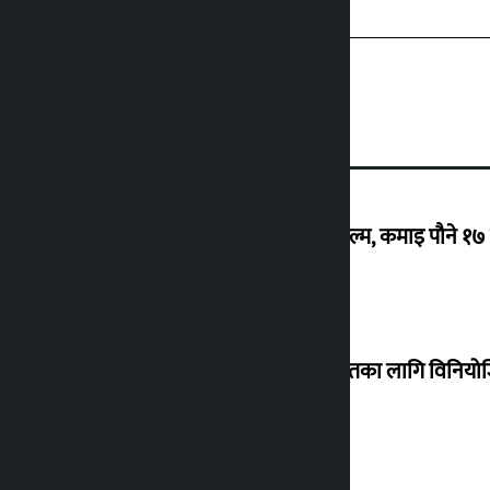
‘गौंथली’ बन्यो धेरै कमाउने सातौं नेपाली फिल्म, कमाइ पौने १
शेखरले अस्वीकार गरे कोइराला निवास मर्मतका लागि विनिय