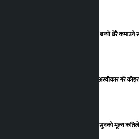
‘गौंथली’ बन्यो धेरै कमाउने
शेखरले अस्वीकार गरे कोइ
शुक्रबार सुनको मूल्य कतिले