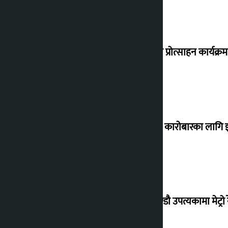
‘करदाता प्रोत्साहन कार्यक्रम
घरजग्गा कारोबारका लागि इ
काठमाण्डौ उपत्यकामा मेट्रो