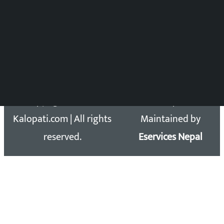
Press Council Reg. : 57-78-79
समाचार डेस्क : 9851406252 (10AM-10PM)
सिधा सम्पर्क:
Email: kalopatinews@gmail.com
Copyright 2026 ©
Developed &
Kalopati.com | All rights
Maintained by
reserved.
Eservices Nepal