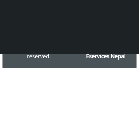
Email: kalopatinews@gmail.com
Copyright 2026 ©
Developed &
Kalopati.com | All rights
Maintained by
reserved.
Eservices Nepal