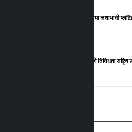
उपत्यकामा जथाभावी प्लटिङ
‘नेपालको विविधता राष्ट्रिय स