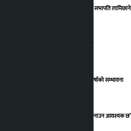
सानातिना उतारचढावबाट नआत्तिन रास्वपा सभापति लामिछाने
सुनको भाउ तोलामा तीन लाख रुपैयाँ नाघ्यो
मनसुन सक्रिय, देशका केही स्थानमा भारी वर्षाको सम्भावना
‘अधिकार प्राप्तिको संघर्षलाई अझ सशक्त बनाउन आवश्यक छ’ :