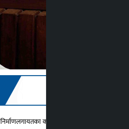
निर्माणलगायतका कार्यक्रममा बजेट नथप्ने भएको