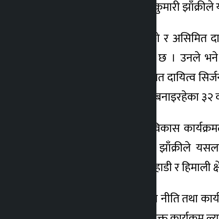
छ । शहरी विकास मन्त्री रामकुमारी झाँक्रील
४ वर्ष अगाडि
संचालनको मापदण्ड नभएको र असिमित दायित्
व्यवस्था नहुने उनको भनाई छ । उनले भने ,
बाहिरिन्छौं । राज्यको असिमित दायित्व सिर
।’ उनले यसअघि मन्त्रालयले बनाइरहेका ३२ वट
मन्त्रालयले एकीकृत वस्ती विकास कार्यक्
गम्भीर रहेको बताउँदै मन्त्री झाँक्रीले
कार्यक्रमबाट पछि हट्छौं । पहाडी र हिमाली क्
मन्त्री झाँक्रीले आगामी वर्षको नीति तथा 
सरकारले बिना कुनै योजना उक्त कार्यक्रम ल्