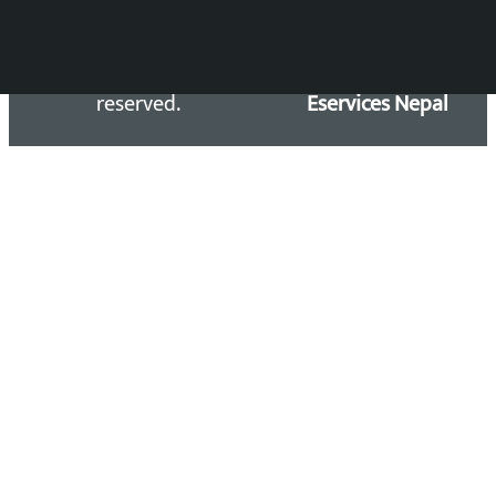
Copyright 2026 ©
Developed &
Kalopati.com | All rights
Maintained by
reserved.
Eservices Nepal