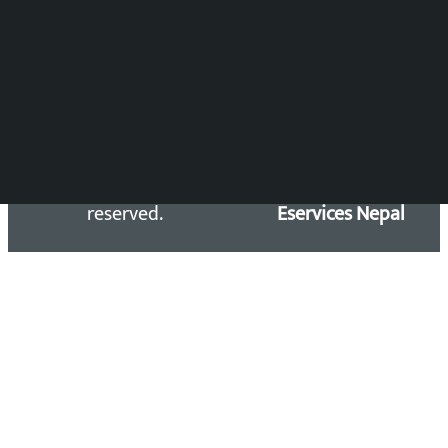
समाचार डेस्क : 9851406252 (10AM-10PM)
सिधा सम्पर्क:
Email: kalopatinews@gmail.com
Copyright 2026 ©
Developed &
Kalopati.com | All rights
Maintained by
reserved.
Eservices Nepal