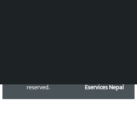
Press Council Reg. : 57-78-79
समाचार डेस्क : 9851406252 (10AM-10PM)
सिधा सम्पर्क:
Email: kalopatinews@gmail.com
Copyright 2026 ©
Developed &
Kalopati.com | All rights
Maintained by
reserved.
Eservices Nepal