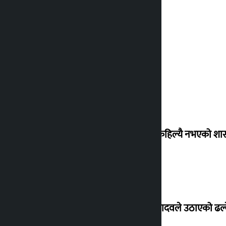
‘देशमा कहिल्यै नभएको शा
सांसद यादवले उठाएको ढल्क