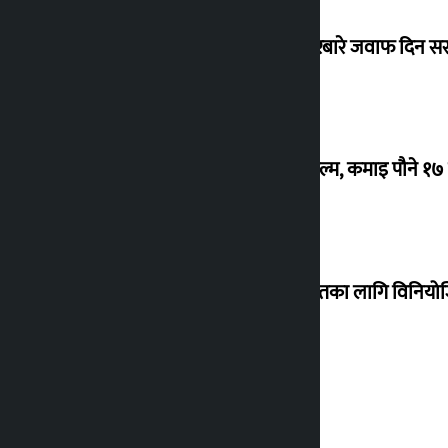
सांसद यादवले उठाएको ढल्केबर ट्रमा सेन्टरबारे जवाफ दिन 
‘गौंथली’ बन्यो धेरै कमाउने सातौं नेपाली फिल्म, कमाइ पौने १
शेखरले अस्वीकार गरे कोइराला निवास मर्मतका लागि विनिय
शुक्रबार सुनको मूल्य कतिले बढ्यो ?