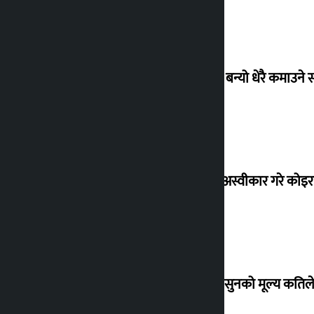
‘गौंथली’ बन्यो धेरै कमाउने
शेखरले अस्वीकार गरे कोइ
शुक्रबार सुनको मूल्य कतिले