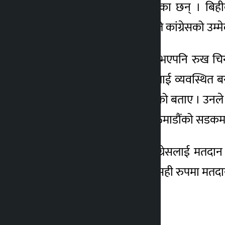
कार्यकर्ताहरुलाई आग्रह गरेका छन् । बिह
४ वर्ष अगाडि
सम्बोधन गर्दै महामन्त्री थापाले कांग्रेसको उ
उनले जो–जो व्यक्ति भएको भएपनि रुख चिन्ह ल
दिनुपर्ने बताए । उनले पार्टीलाई व्यवस्थि
बनाउने सपना कांग्रेसको रहेको बताए । उन
आउने पनि उल्लेख गरे । काठमाडौंको सडकमा ड
महामन्त्री शर्माले नेपाली कांग्रेसलाई मतद
कांग्रेसले नजित्ने भन्दै उहाँले सही रुप