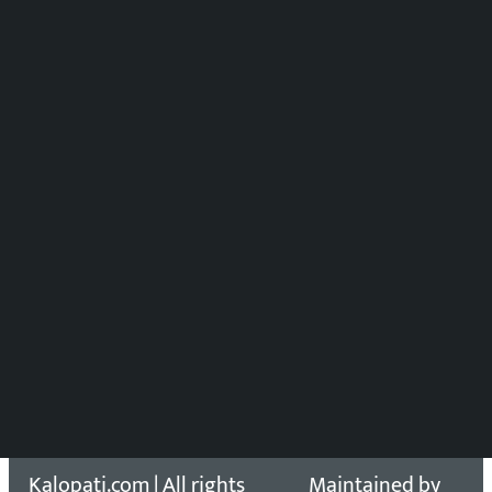
मल्टिमिडिया संयोजन:
पुष्पाञ्जली धमाला
समाचार संयोजन
विष्णु आचार्य
DOIB Reg. No.: 2777/78-79
Press Council Reg. : 57-78-79
समाचार डेस्क : 9851406252 (10AM-10PM)
सिधा सम्पर्क:
Email: kalopatinews@gmail.com
Copyright 2026 ©
Developed &
Kalopati.com | All rights
Maintained by