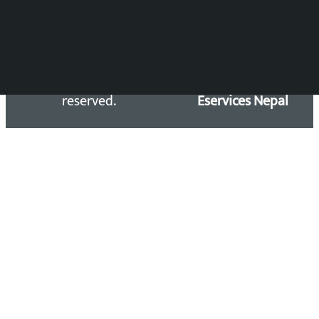
Copyright 2026 ©
Developed &
Kalopati.com | All rights
Maintained by
reserved.
Eservices Nepal