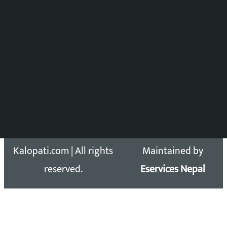
DOIB Reg. No.: 2777/78-79
Press Council Reg. : 57-78-79
समाचार डेस्क : 9851406252 (10AM-10PM)
सिधा सम्पर्क:
Email: kalopatinews@gmail.com
Copyright 2026 ©
Developed &
Kalopati.com | All rights
Maintained by
reserved.
Eservices Nepal