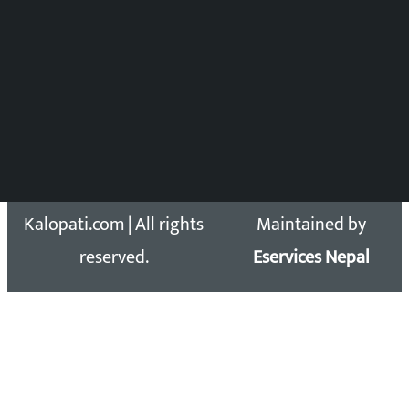
Press Council Reg. : 57-78-79
समाचार डेस्क : 9851406252 (10AM-10PM)
सिधा सम्पर्क:
Email: kalopatinews@gmail.com
Copyright 2026 ©
Developed &
Kalopati.com | All rights
Maintained by
reserved.
Eservices Nepal