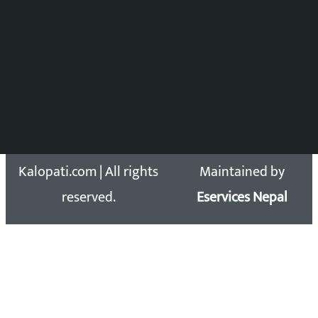
Press Council Reg. : 57-78-79
समाचार डेस्क : 9851406252 (10AM-10PM)
सिधा सम्पर्क:
Email: kalopatinews@gmail.com
Copyright 2026 ©
Developed &
Kalopati.com | All rights
Maintained by
reserved.
Eservices Nepal