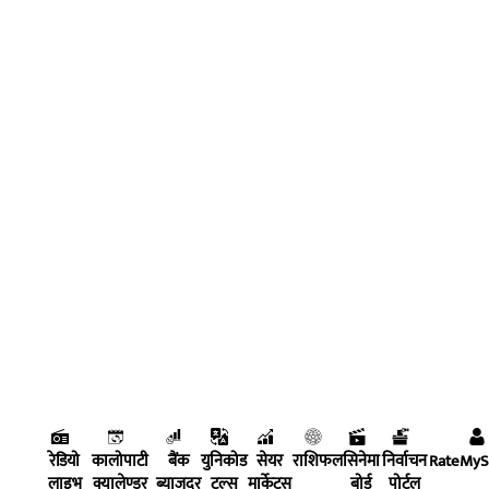
रेडियो
कालोपाटी
बैंक
युनिकोड
सेयर
राशिफल
सिनेमा
निर्वाचन
RateMy
लाइभ
क्यालेण्डर
ब्याजदर
टुल्स
मार्केट्स
बोर्ड
पोर्टल