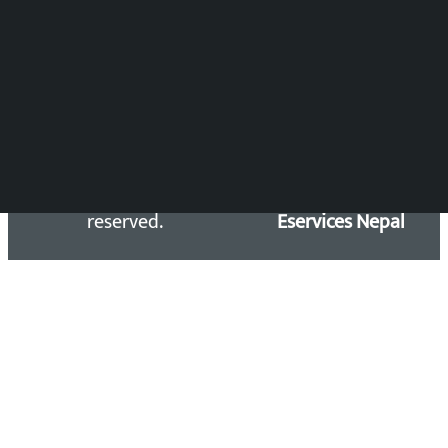
समाचार डेस्क : 9851406252 (10AM-10PM)
सिधा सम्पर्क:
Email: kalopatinews@gmail.com
Copyright 2026 ©
Developed &
Kalopati.com | All rights
Maintained by
reserved.
Eservices Nepal