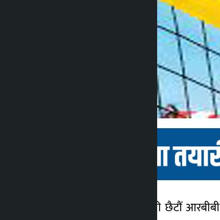
काठमाडौं । राजधानीमा जारी छैटौं आरबीबी–
कालोपाटी