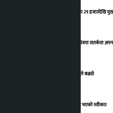
कर्मचारीको नयाँ तलबमान स्वीकृत : न्यूनतम २९ हजारदेखि म
३० जिल्लामा बाढीको जोखिम, नदी तटीय क्षेत्रमा सतर्कता अप
बिहिबार सुनको भाउ तोलामै ८ हजार रुपैयाँले बढ्यो
फिफा अध्यक्ष इन्फान्टिनोद्वारा आफूबाट त्रुटि भएको स्वीकार