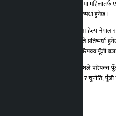
कभर्डहलमा शुक्रवार हुने खेलमा महिलातर्फ ए
४ वर्ष अगाडि
क्लवबीच बिहान १० बजे प्रतिष्पर्धा हुनेछ ।
त्यस्तै पुरुषतर्फ पहिलो खेलमा हेल्प नेपाल र
पुलिस क्लवबीच दिउँसो २बजे प्रतिष्पर्धा हु
अपरान्ह ४ बजे शुरु हुनेछ ।परिपक्व पूँजी बज
नेपाल उद्योग वाणिज्य महासंघले परिपक्व पू
नेपालको पूँजी बजार, अवसर र चुनौति, पूँज
हुनेछ ।