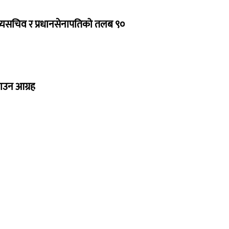
ुख्यसचिव र प्रधानसेनापतिको तलब ९०
नाउन आग्रह