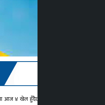
ज ४ खेल हुँदैछन् । त्रिपुरेश्वरस्थितराखेपको