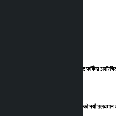
विदेशबाट फर्किँदा अपरिचित 
कर्मचारीको नयाँ तलबमान स