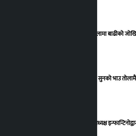
३० जिल्लामा बाढीको जोखिम
बिहिबार सुनको भाउ तोलामै 
फिफा अध्यक्ष इन्फान्टिनोद्व