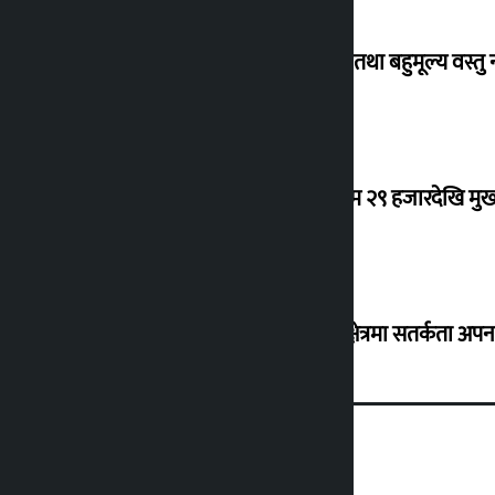
विदेशबाट फर्किँदा अपरिचित व्यक्तिका सुन तथा बहुमूल्य वस्तु
कर्मचारीको नयाँ तलबमान स्वीकृत : न्यूनतम २९ हजारदेखि म
३० जिल्लामा बाढीको जोखिम, नदी तटीय क्षेत्रमा सतर्कता अप