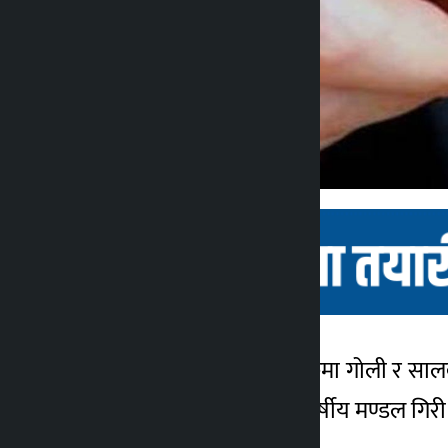
काठमाडौं । काठमाडौंको टेकुमा गोली र साल
कालोपाटी
काठमाडौंको टेकु बस्ने ५७ वर्षीय मण्डल गिरी
४ वर्ष अगाडि