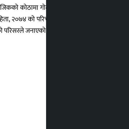
गोदाम नजिकको कोठामा गोली र सालकको खपटासहित
ंहिता, २०७४ को परिच्छेद–६ को हातहतियार तथा
एको परिसरले जनाएको छ । –रासस