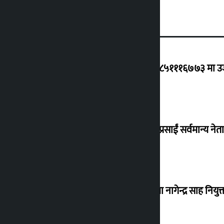
ग्यासको कृत्रिम अभाव र कालोबजारी भए ९८५१११६७७३ मा उजुरी
जय नेपाल पार्टी दर्ता गर्दै धवलशमशेर, दुर्गा प्रसाईं सर्वमान्य नेता 
नेपाल आयल निगमको कार्यकारी निर्देशकमा नागेन्द्र साह नियुक्