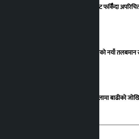
विदेशबाट फर्किँदा अपरिचित 
कर्मचारीको नयाँ तलबमान स
३० जिल्लामा बाढीको जोखिम