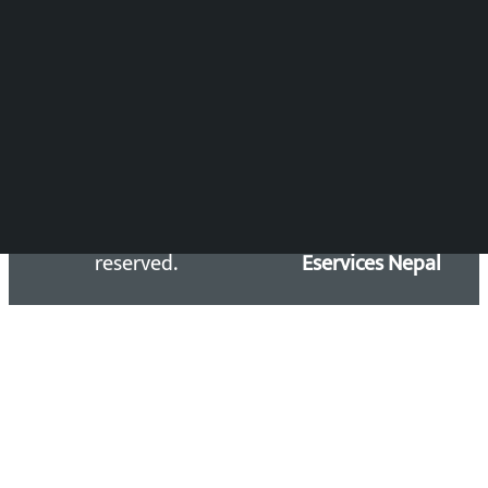
समाचार डेस्क : 9851406252 (10AM-10PM)
सिधा सम्पर्क:
Email: kalopatinews@gmail.com
Copyright 2026 ©
Developed &
Kalopati.com | All rights
Maintained by
reserved.
Eservices Nepal