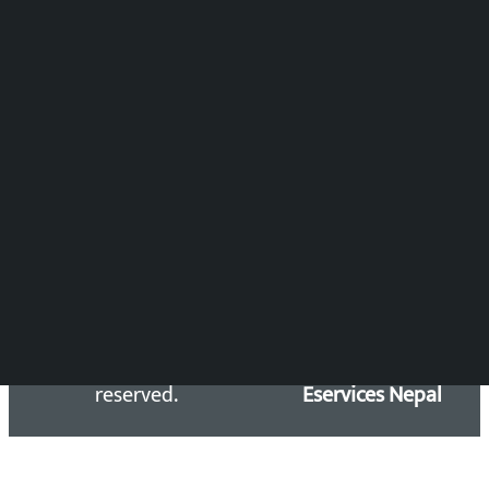
विष्णु आचार्य
DOIB Reg. No.: 2777/78-79
Press Council Reg. : 57-78-79
समाचार डेस्क : 9851406252 (10AM-10PM)
सिधा सम्पर्क:
Email: kalopatinews@gmail.com
Copyright 2026 ©
Developed &
Kalopati.com | All rights
Maintained by
reserved.
Eservices Nepal