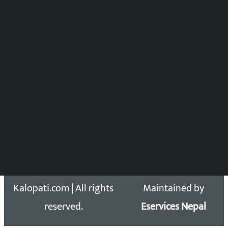
समाचार संयोजन
विष्णु आचार्य
DOIB Reg. No.: 2777/78-79
Press Council Reg. : 57-78-79
समाचार डेस्क : 9851406252 (10AM-10PM)
सिधा सम्पर्क:
Email: kalopatinews@gmail.com
Copyright 2026 ©
Developed &
Kalopati.com | All rights
Maintained by
reserved.
Eservices Nepal