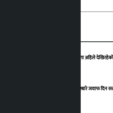
‘देशमा कहिल्यै नभएको शासकीय अराजकता अहिले देखिरहेको 
सांसद यादवले उठाएको ढल्केबर ट्रमा सेन्टरबारे जवाफ दिन 