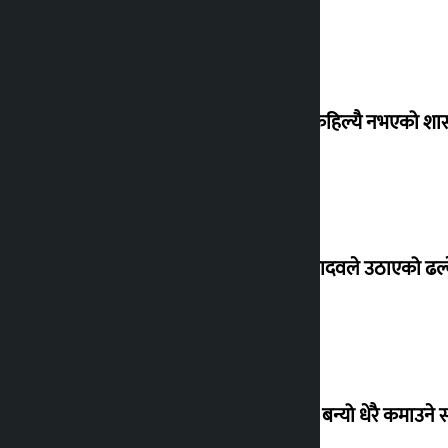
‘देशमा कहिल्यै नभएको शा
सांसद यादवले उठाएको ढल्क
‘गौंथली’ बन्यो धेरै कमाउने