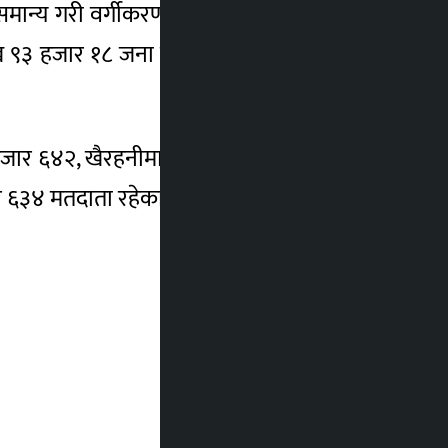
मान्य गरी वर्गीकरण गरेको छ । जिल्लाभर तीन
 हजार १८ जना पुरुष र एक जना तेस्रो लिङ्गी
हजार ६४२, खैरहनीमा ४३ हजार ५३१, कालिकामा
र ६३४ मतदाता रहेका छन् । –रासस