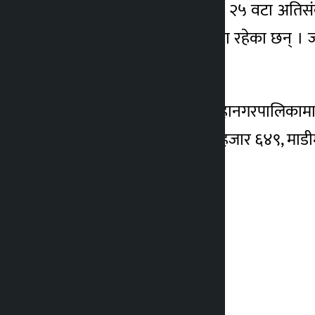
सुरक्षाका हिसाबले जिल्लामा २५ वटा अति
लाख ९७ हजार ६८५ मतदाता रहेका छन् । जस
रहेका छन् ।
कूल मतदातामध्ये भरतपुर महानगरपालिकाम
३१ हजार १५७, राप्तीमा ४० हजार ६४९, माड