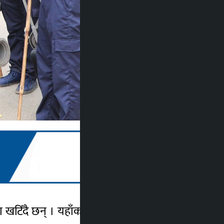
 खटिँदै छन् । यहाँका १६१ मतदानस्थलमा रहेका