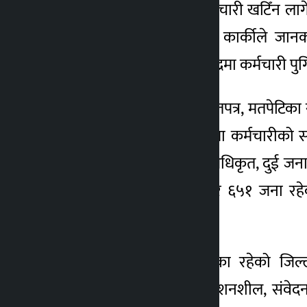
४५१ मतदान केन्द्रमा ती कर्मचारी खटिँन ला
४ वर्ष अगाडि
कार्यालयका प्रमुख भीमसेन कार्कीले ज
साँझसम्ममा सबै मतदान केन्द्रमा कर्मचारी प
निर्वाचनका लागि आएको मतपत्र, मतपेटिक
मतदाता सङ्ख्याको आधारमा कर्मचारीको सङ्ख
अधिकृत, सहायक मतदान अधिकृत, दुई जना स
प्रहरीको सङ्ख्या एक हजार ६५१ जना रहेको 
अधिकारीले जानकारी दिए ।
उनका अनुसार सात पालिका रहेको जिल्ल
मतदानस्थललाई अति संवेदशनशील, संवेदनश