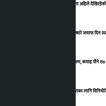
‘देशमा कहिल्यै नभएको शासकीय अराजकता अहिले देखिरहेको 
सांसद यादवले उठाएको ढल्केबर ट्रमा सेन्टरबारे जवाफ दिन 
‘गौंथली’ बन्यो धेरै कमाउने सातौं नेपाली फिल्म, कमाइ पौने १
शेखरले अस्वीकार गरे कोइराला निवास मर्मतका लागि विनिय