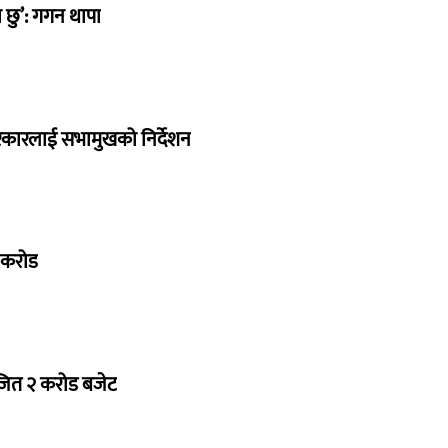
छु’: गगन थापा
सरकारलाई सभामुखको निर्देशन
७ करोड
ोजित २ करोड बजेट