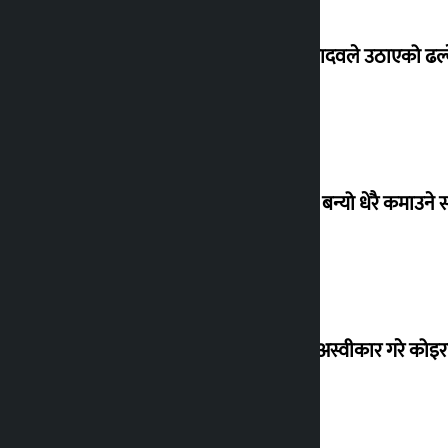
सांसद यादवले उठाएको ढल्क
‘गौंथली’ बन्यो धेरै कमाउने
शेखरले अस्वीकार गरे कोइ