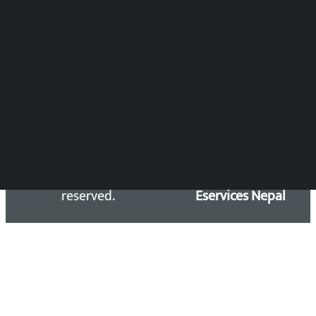
Press Council Reg. : 57-78-79
समाचार डेस्क : 9851406252 (10AM-10PM)
सिधा सम्पर्क:
Email: kalopatinews@gmail.com
Copyright 2026 ©
Developed &
Kalopati.com | All rights
Maintained by
reserved.
Eservices Nepal