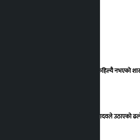
‘देशमा कहिल्यै नभएको शा
सांसद यादवले उठाएको ढल्क