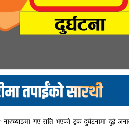
िका–४ नारच्याङमा गए राति भएको ट्रक दुर्घटनामा दुई ज