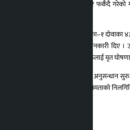
आयोजनामा सिमेन्ट पु¥याएर फर्कँदै गरेको ग
४ वर्ष अगाडि
जनाएको छ ।
म्याग्दीको अन्नपूर्ण गाउँपालिका–१ दोवाका 
निरीक्षक राजन ढकालले जानकारी दिए । उन
ल्याउँदा चिकित्सकले उनीहरूलाई मृत घोषण
प्रहरी घटनास्थलमा पुगेर थप अनुसन्धान स
हाइड्रोपावरले ११० मेगावाट क्षमताको निलग