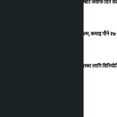
सांसद यादवले उठाएको ढल्केबर ट्रमा सेन्टरबारे जवाफ दिन 
‘गौंथली’ बन्यो धेरै कमाउने सातौं नेपाली फिल्म, कमाइ पौने १
शेखरले अस्वीकार गरे कोइराला निवास मर्मतका लागि विनिय
शुक्रबार सुनको मूल्य कतिले बढ्यो ?