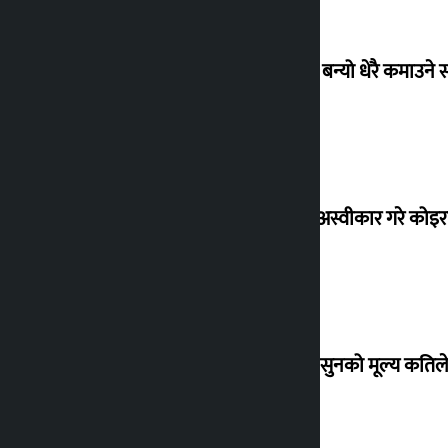
‘गौंथली’ बन्यो धेरै कमाउने
शेखरले अस्वीकार गरे कोइ
शुक्रबार सुनको मूल्य कतिले