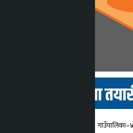
म्याग्दी । म्याग्दीको अन्नपूर्ण गाउँपाल
कालोपाटी