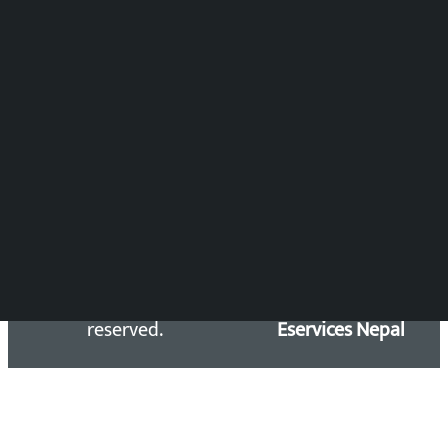
DOIB Reg. No.: 2777/78-79
Press Council Reg. : 57-78-79
समाचार डेस्क : 9851406252 (10AM-10PM)
सिधा सम्पर्क:
Email: kalopatinews@gmail.com
Copyright 2026 ©
Developed &
Kalopati.com | All rights
Maintained by
reserved.
Eservices Nepal