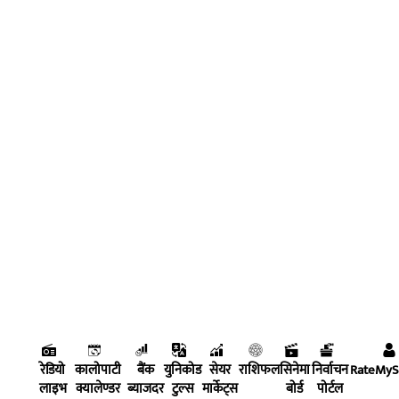
रेडियो
कालोपाटी
बैंक
युनिकोड
सेयर
राशिफल
सिनेमा
निर्वाचन
RateMy
लाइभ
क्यालेण्डर
ब्याजदर
टुल्स
मार्केट्स
बोर्ड
पोर्टल