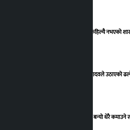
‘देशमा कहिल्यै नभएको शा
सांसद यादवले उठाएको ढल्क
‘गौंथली’ बन्यो धेरै कमाउने