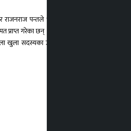
वार राजनराज पन्तले ४८३ र उपप्रमुख मसलीमाया
६ मत प्राप्त गरेका छन् । मतपरिणामअनुसार विजयी
िला खुला सदस्यका उम्मेदवारले ५१४ मत ल्याएर