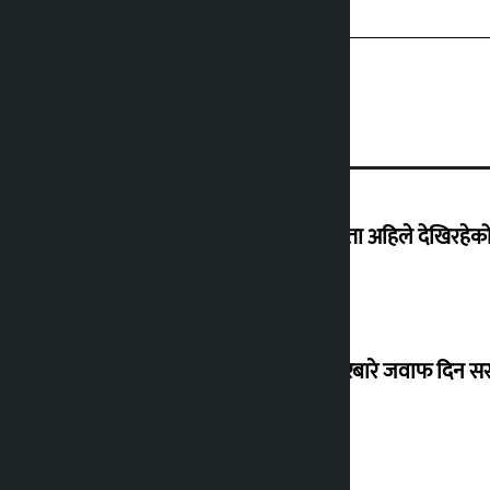
‘देशमा कहिल्यै नभएको शासकीय अराजकता अहिले देखिरहेको 
सांसद यादवले उठाएको ढल्केबर ट्रमा सेन्टरबारे जवाफ दिन 