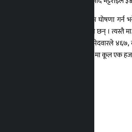
माओवादी केन्द्रका गोविन्दप्रसाद भट्टराइले 
मतगणनाको अन्तिम परिणाम घोषणा गर्न भने 
थोकरले ४९५ मत प्राप्त गरेका छन् । त्यस्तै
कांग्रेस महिला सदस्यका उम्मेदवारले ४६७
विजयी भएका हुन् । वडा नं १ मा कूल एक 