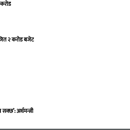
७ करोड
ोजित २ करोड बजेट
सक्छ’: अर्थमन्त्री