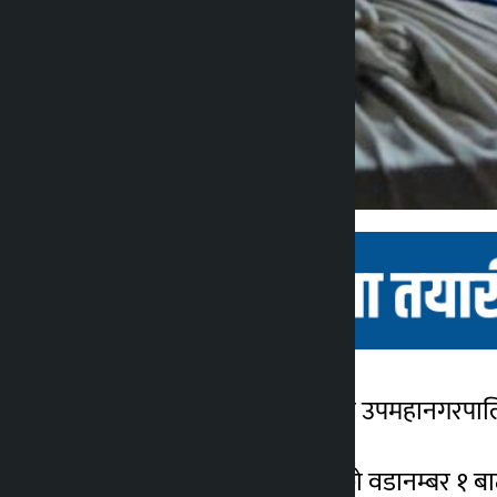
धनगढी । कैलालीको धनगढी उपमहानगरपालि
कालोपाटी
४ वर्ष अगाडि
सुरुमा उपमहानगरपालिकाको वडानम्बर १ बा