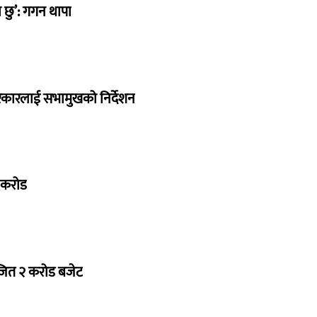
छु’: गगन थापा
सरकारलाई सभामुखको निर्देशन
७ करोड
ोजित २ करोड बजेट