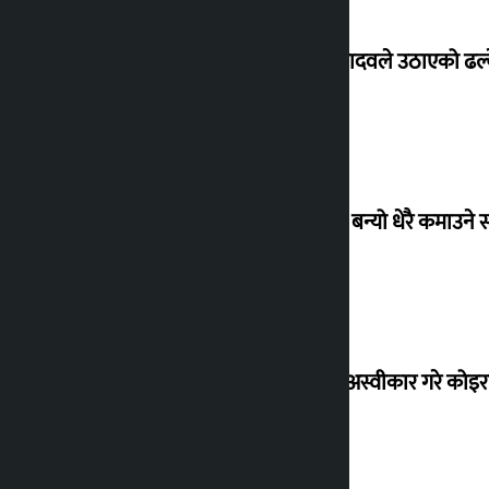
सांसद यादवले उठाएको ढल्क
‘गौंथली’ बन्यो धेरै कमाउने
शेखरले अस्वीकार गरे कोइ