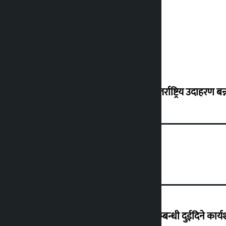
शुक्रबार सुनको मूल्य कतिले बढ्यो ?
‘करदाता प्रोत्साहन कार्यक्रम सफल भए अन्तर्राष्ट्रिय उदाहरण बन्न 
हिलसाइड कलेजमा .NET र Umbraco सम्बन्धी दुईदिने कार्यशा