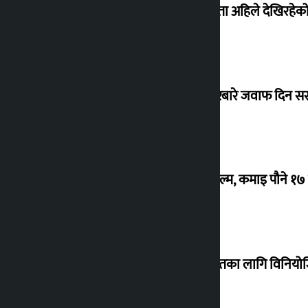
‘देशमा कहिल्यै नभएको शासकीय अराजकता अहिले देखिरहेको 
सांसद यादवले उठाएको ढल्केबर ट्रमा सेन्टरबारे जवाफ दिन 
‘गौंथली’ बन्यो धेरै कमाउने सातौं नेपाली फिल्म, कमाइ पौने १
शेखरले अस्वीकार गरे कोइराला निवास मर्मतका लागि विनिय