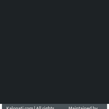
मल्टिमिडिया संयोजन:
पुष्पाञ्जली धमाला
समाचार संयोजन
विष्णु आचार्य
DOIB Reg. No.: 2777/78-79
Press Council Reg. : 57-78-79
समाचार डेस्क : 9851406252 (10AM-10PM)
सिधा सम्पर्क:
Email: kalopatinews@gmail.com
Copyright 2026 ©
Developed &
Kalopati.com | All rights
Maintained by