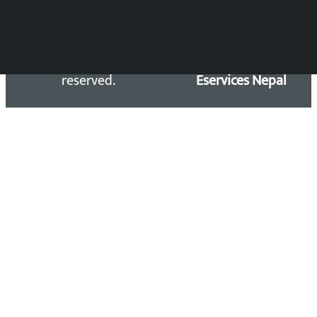
Copyright 2026 ©
Developed &
Kalopati.com | All rights
Maintained by
reserved.
Eservices Nepal