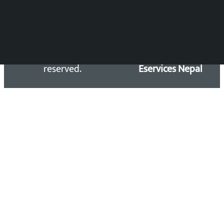
Copyright 2026 ©
Developed &
Kalopati.com | All rights
Maintained by
reserved.
Eservices Nepal