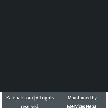
मल्टिमिडिया संयोजन:
पुष्पाञ्जली धमाला
समाचार संयोजन
विष्णु आचार्य
DOIB Reg. No.: 2777/78-79
Press Council Reg. : 57-78-79
समाचार डेस्क : 9851406252 (10AM-10PM)
सिधा सम्पर्क:
Email: kalopatinews@gmail.com
Copyright 2026 ©
Developed &
Kalopati.com | All rights
Maintained by
reserved.
Eservices Nepal