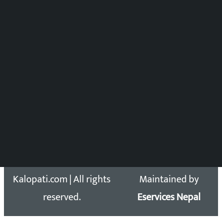
समाचार संयोजन
विष्णु आचार्य
DOIB Reg. No.: 2777/78-79
Press Council Reg. : 57-78-79
समाचार डेस्क : 9851406252 (10AM-10PM)
सिधा सम्पर्क:
Email: kalopatinews@gmail.com
Copyright 2026 ©
Developed &
Kalopati.com | All rights
Maintained by
reserved.
Eservices Nepal