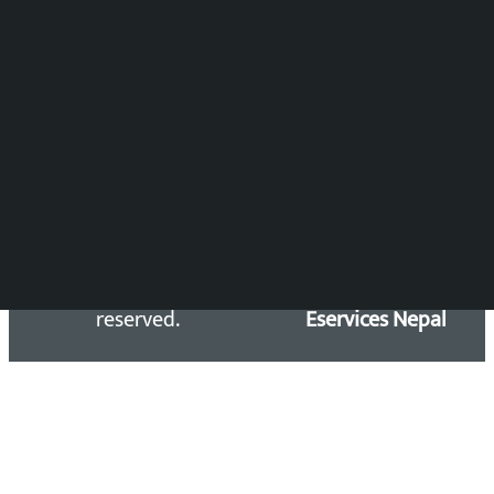
Press Council Reg. : 57-78-79
समाचार डेस्क : 9851406252 (10AM-10PM)
सिधा सम्पर्क:
Email: kalopatinews@gmail.com
Copyright 2026 ©
Developed &
Kalopati.com | All rights
Maintained by
reserved.
Eservices Nepal