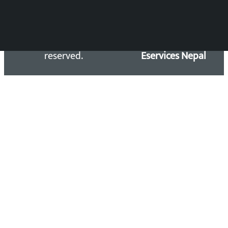
Copyright 2026 ©
Developed &
Kalopati.com | All rights
Maintained by
reserved.
Eservices Nepal