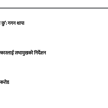
छु’: गगन थापा
सरकारलाई सभामुखको निर्देशन
७ करोड