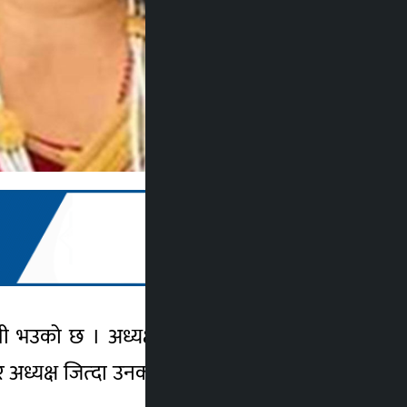
जयी भउको छ । अध्यक्षमा कांग्रेसका काजीबहादुर
अध्यक्ष जित्दा उनका निकटतम् प्रतिद्वन्दी नेकपा