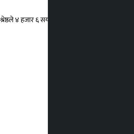
्रेष्ठले ४ हजार ६ सय ८६ मत प्राप्त गरिन् ।