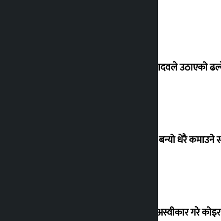
सांसद यादवले उठाएको ढल्क
‘गौंथली’ बन्यो धेरै कमाउने
शेखरले अस्वीकार गरे कोइ