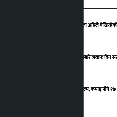
‘देशमा कहिल्यै नभएको शासकीय अराजकता अहिले देखिरहेको 
सांसद यादवले उठाएको ढल्केबर ट्रमा सेन्टरबारे जवाफ दिन 
‘गौंथली’ बन्यो धेरै कमाउने सातौं नेपाली फिल्म, कमाइ पौने १