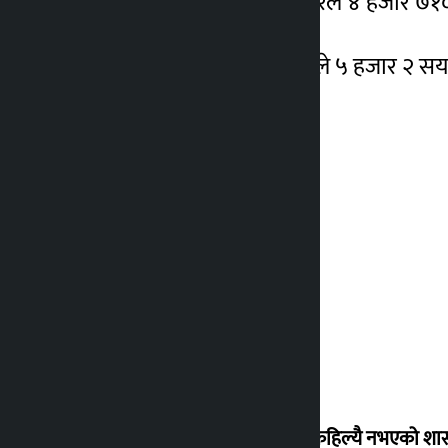
एमालेका खड्गबहादुर सुनुवारले ४ हजार ७१०
उपाध्यक्षमा कांग्रेसकी कार्कीले ५ हजार २ सय 
‘देशमा कहिल्यै नभएको शा