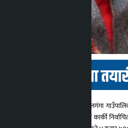
रामेछाप । रामेछापको गोकुलगंगा गाउँपालिका
कालोपाटी
खड्का र उपाध्यक्षमा उषादेवी कार्की निर्वाच
४ वर्ष अगाडि