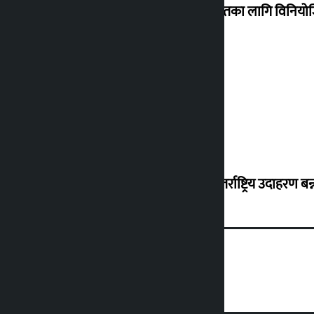
शेखरले अस्वीकार गरे कोइराला निवास मर्मतका लागि विनिय
शुक्रबार सुनको मूल्य कतिले बढ्यो ?
‘करदाता प्रोत्साहन कार्यक्रम सफल भए अन्तर्राष्ट्रिय उदाहरण बन्न 