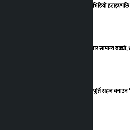
मोदीको भिडियो हटाइएपछि ह
शेयर बजार सामान्य बढ्यो,
ग्याँस आपूर्ति सहज बनाउन ‘