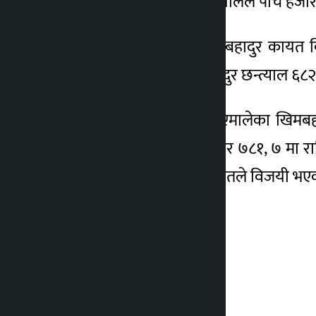
हजार ७३५ मत प्राप्त गर्दा अर्यालले पाँच हजार
उपप्रमुखमा गठबन्धनका धनबहादुर कायत विज
अध्यक्षमा कांग्रेसका बानबहादुर छन्त्याल ६८२
वडा नम्बर ३ को अध्यक्षमा एमालेका खिमबह
एमालेका उमेशकुमार बुढामगर ७८१, ७ मा राष
खीमबहादुर घर्ती मगर ४०२ मतले विजयी भए