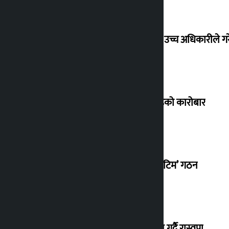
मोदीको भिडियो हटाइएपछि हंगामा, मेटाका उच्च अधिकारीले ग
शेयर बजार सामान्य बढ्यो, ४ अर्ब ४० करोडको कारोबार
ग्याँस आपूर्ति सहज बनाउन ‘क्विक रेस्पोन्स टिम’ गठन
सोमबारदेखि ‘हामी सुन्छौँ’ अभियान सञ्चालन गर्दै रास्वपा