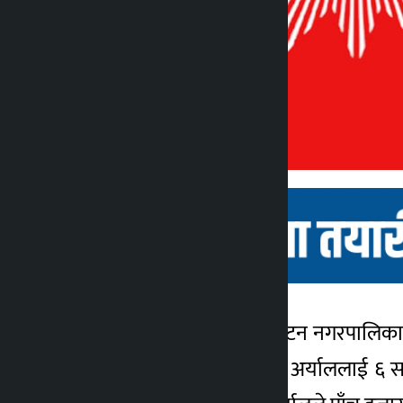
बागलुङ । बागलुङको ढोरपाटन नगरपालिकाको
कालोपाटी
माओवादी केन्द्रका चन्द्रलाल अर्याललाई ६ स
४ वर्ष अगाडि