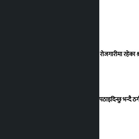
वैदेशिक रोजगारीमा रहेका श्
बेलायत पठाइदिन्छु भन्दै ठगी 