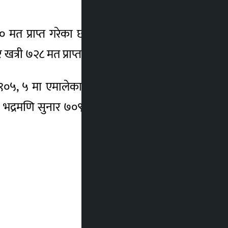
त प्राप्त गरेका छन् । यस्तै वडा नम्बर १ को
र खत्री ७२८ मत प्राप्त गरी विजयी भएका हुन् ।
०५, ५ मा एमालेका दीपेन्द्र पुनमगर ७९७, ६ मा
 भद्रमणि सुनार ७०९ र वडा नम्बर ९ मा एमालेका