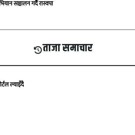
भियान सञ्चालन गर्दै रास्वपा
ताजा समाचार
्टल ल्याइँदै