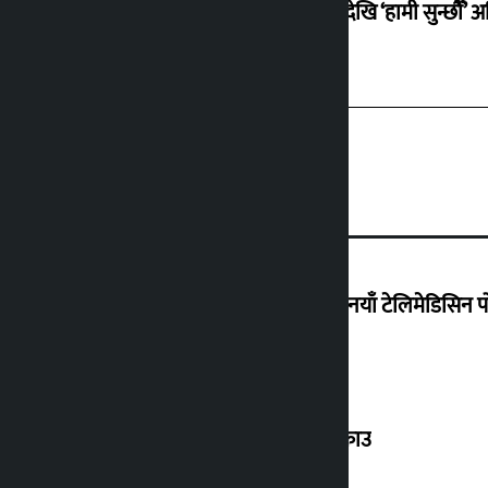
सोमबारदेखि ‘हामी सुन्छौँ’ अ
वैदेशिक रोजगारीमा रहेका श्रमिकका लागि नयाँ टेलिमेडिसिन पोर
बेलायत पठाइदिन्छु भन्दै ठगी गर्ने व्यक्ति पक्राउ