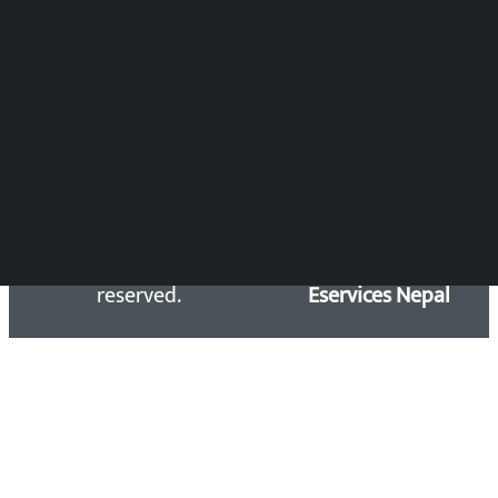
समाचार डेस्क : 9851406252 (10AM-10PM)
सिधा सम्पर्क:
Email: kalopatinews@gmail.com
Copyright 2026 ©
Developed &
Kalopati.com | All rights
Maintained by
reserved.
Eservices Nepal