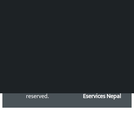
DOIB Reg. No.: 2777/78-79
Press Council Reg. : 57-78-79
समाचार डेस्क : 9851406252 (10AM-10PM)
सिधा सम्पर्क:
Email: kalopatinews@gmail.com
Copyright 2026 ©
Developed &
Kalopati.com | All rights
Maintained by
reserved.
Eservices Nepal