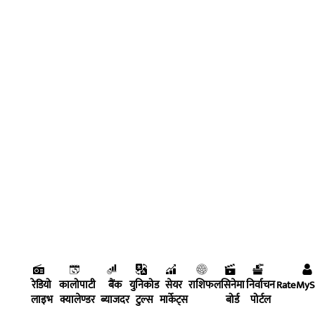
रेडियो
कालोपाटी
बैंक
युनिकोड
सेयर
राशिफल
सिनेमा
निर्वाचन
RateMy
लाइभ
क्यालेण्डर
ब्याजदर
टुल्स
मार्केट्स
बोर्ड
पोर्टल