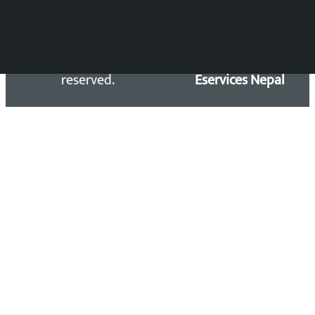
Copyright 2026 ©
Developed &
Kalopati.com | All rights
Maintained by
reserved.
Eservices Nepal