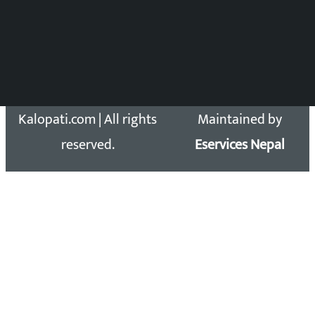
सिधा सम्पर्क:
Email: kalopatinews@gmail.com
Copyright 2026 ©
Developed &
Kalopati.com | All rights
Maintained by
reserved.
Eservices Nepal