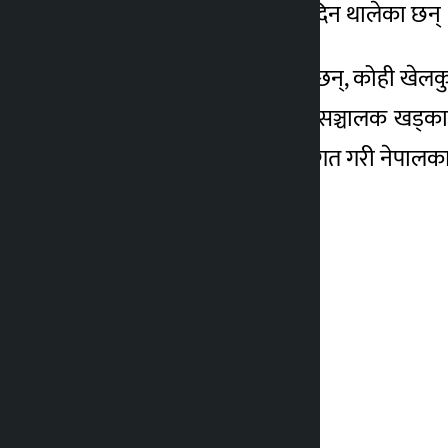
शारीरिक व्यायामतर्फ ध्यान दिन थालेका छन् 
कोही ‘मर्निङ वाक’मा निस्कन्छन्, कोही खे
लगानीको जोखिम उठाएको सञ्चालक खड्काको भ
नागरिकको स्वास्थ्यलाई दृष्टिगत गरी नेप