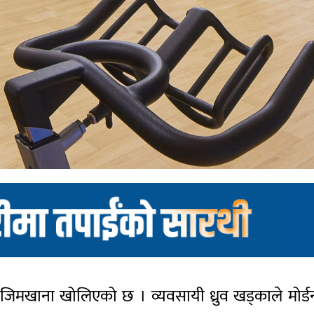
ँ जिमखाना खोलिएको छ । व्यवसायी ध्रुव खड्काले मो