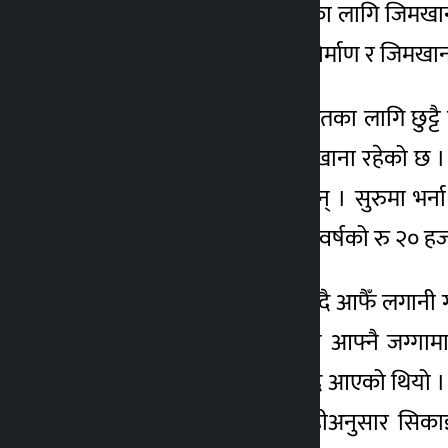
शारीरिक सुगठन र स्वास्थ्यका लागि जिमख
४ वर्ष अगाडि
खड्काले बताए । “संरचना निर्माण र जिमखाना
मोटोपन घटाउने पेटको कसरतका लागि छुट्ट
दूरसञ्चार रोड नजिकमा जिमखाना रहेको छ 
व्यायाममा आउन थालेका छन् । सुरुमा भर्न
महिनाको रु १० हजार र एक वर्षको रु २० ह
अरुको जिमखानामा जाँदाजाँदै आफैँ लगानी 
ताका खड्काले खाली रहेको आफ्नै जग्गा
सञ्चालन पनि पछाडि धकेलिँदै आएको थियो ।
व्यायामका सामान छन्, त्यहीअनुसार सिक