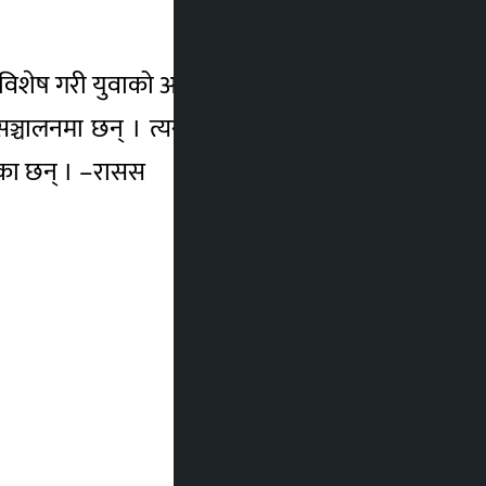
 विशेष गरी युवाको आकर्षण बढ्दै गएको देखेपछि
लनमा छन् । त्यसमध्ये एउटा धेरै पुरानो हो ।
ेका छन् । –रासस