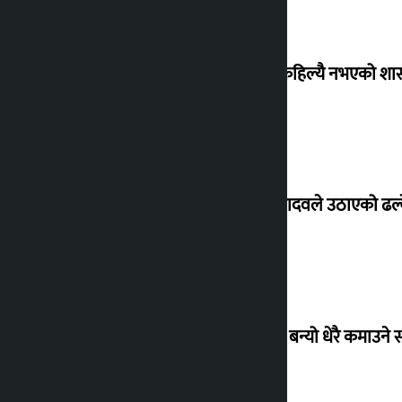
‘देशमा कहिल्यै नभएको शा
सांसद यादवले उठाएको ढल्क
‘गौंथली’ बन्यो धेरै कमाउने