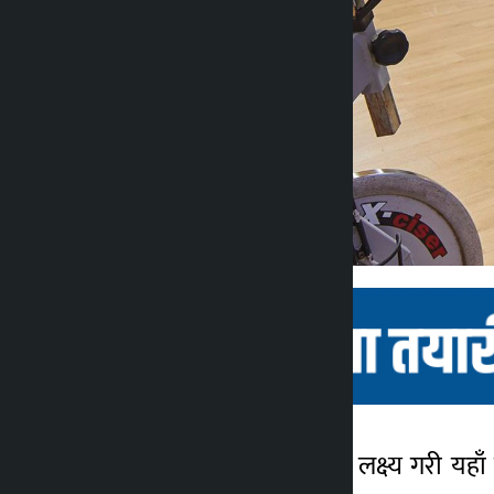
बागलुङ । सहरीया युवालाई लक्ष्य गरी यहा
कालोपाटी