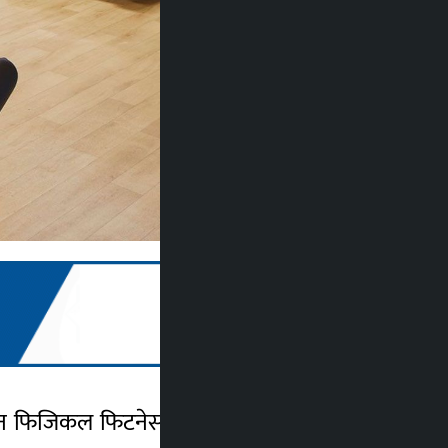
र्डन फिजिकल फिटनेस सञ्चालनमा ल्याएका छन् ।