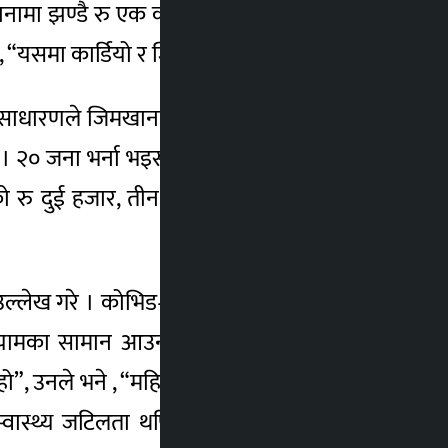
नामा झण्डै रु एक करोड लगानी परेको सञ्चालक
“यसमा कार्डियो र जिम गरेर दुई कक्ष छन् ।”
र्वसाधारणले जिमखानाबाट लाभ उठाउन सक्छन् ।
छ । २० जना भर्ना भइसकेर आइतबारदेखि नियमित
को रु दुई हजार, तीन महिनाको रु पाँच हजार, छ
्लेख गरे । कोभिड–१९ ले निम्ताएको बन्दाबन्दी
व्यायामका सामान आउन ढिलाइ भएपछि जिमखाना
उनले भने , “महिला, पुरुष दुवैका लागि मिल्ने
ास्थ्य जटिलता थपिँदै जान थालेपछि मानिसले