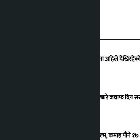
‘देशमा कहिल्यै नभएको शासकीय अराजकता अहिले देखिरहेको 
सांसद यादवले उठाएको ढल्केबर ट्रमा सेन्टरबारे जवाफ दिन 
‘गौंथली’ बन्यो धेरै कमाउने सातौं नेपाली फिल्म, कमाइ पौने १