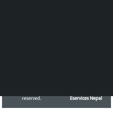
समाचार संयोजन
विष्णु आचार्य
DOIB Reg. No.: 2777/78-79
Press Council Reg. : 57-78-79
समाचार डेस्क : 9851406252 (10AM-10PM)
सिधा सम्पर्क:
Email: kalopatinews@gmail.com
Copyright 2026 ©
Developed &
Kalopati.com | All rights
Maintained by
reserved.
Eservices Nepal