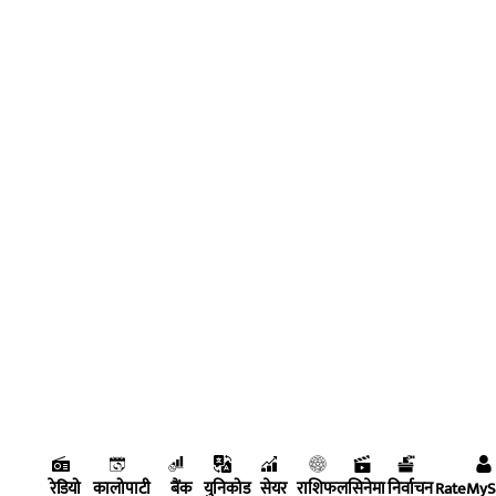
रेडियो
कालोपाटी
बैंक
युनिकोड
सेयर
राशिफल
सिनेमा
निर्वाचन
RateMy