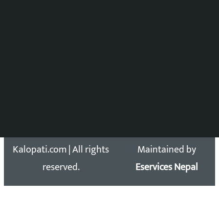
विष्णु आचार्य
DOIB Reg. No.: 2777/78-79
Press Council Reg. : 57-78-79
समाचार डेस्क : 9851406252 (10AM-10PM)
सिधा सम्पर्क:
Email: kalopatinews@gmail.com
Copyright 2026 ©
Developed &
Kalopati.com | All rights
Maintained by
reserved.
Eservices Nepal