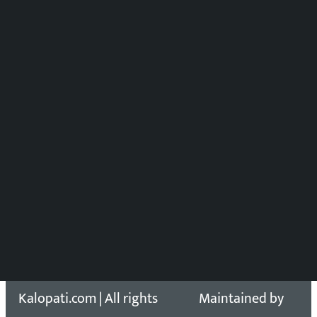
मल्टिमिडिया संयोजन:
पुष्पाञ्जली धमाला
समाचार संयोजन
विष्णु आचार्य
DOIB Reg. No.: 2777/78-79
Press Council Reg. : 57-78-79
समाचार डेस्क : 9851406252 (10AM-10PM)
सिधा सम्पर्क:
Email: kalopatinews@gmail.com
Copyright 2026 ©
Developed &
Kalopati.com | All rights
Maintained by