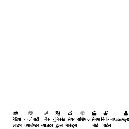
रेडियो
कालोपाटी
बैंक
युनिकोड
सेयर
राशिफल
सिनेमा
निर्वाचन
RateMy
लाइभ
क्यालेण्डर
ब्याजदर
टुल्स
मार्केट्स
बोर्ड
पोर्टल