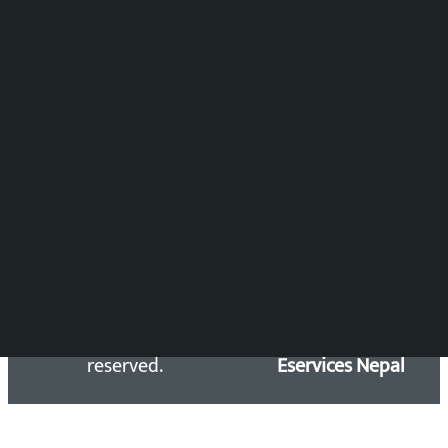
विष्णु आचार्य
DOIB Reg. No.: 2777/78-79
Press Council Reg. : 57-78-79
समाचार डेस्क : 9851406252 (10AM-10PM)
सिधा सम्पर्क:
Email: kalopatinews@gmail.com
Copyright 2026 ©
Developed &
Kalopati.com | All rights
Maintained by
reserved.
Eservices Nepal