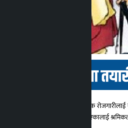
काठमाडौं । सरकारले वैदेशिक रोजगारीलाई स
कालोपाटी
गर्ने र वैदेशिक रोजगारीमा गएकालाई श्रमिकलाई उ
४ वर्ष अगाडि