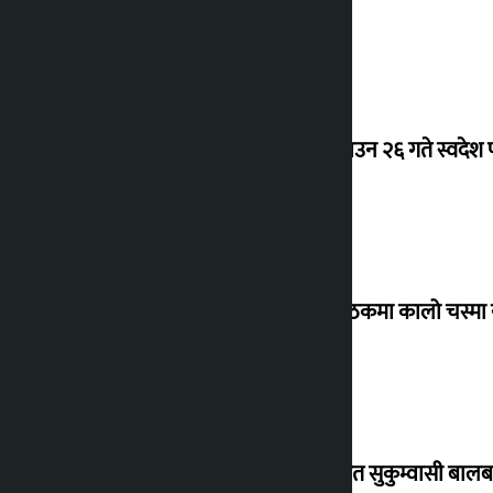
देउवा साउन २६ गते स्वदेश फ
संसद् बैठकमा कालो चस्मा
विस्थापित सुकुम्वासी बालब