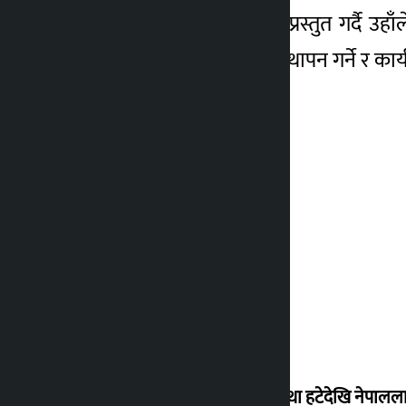
आर्थिक वर्ष २०७९र८० को प्रस्तुत गर्दै उहाँल
बहुउद्देशीय तालिम केन्द्रको स्थापन गर्ने र क
‘राजसंस्था हटेदेखि नेपालला