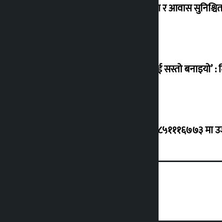
विस्थापित सुकुम्वासी बालबालिकाको शिक्षा र आवास सुनिश्चित 
‘सानो घटनामा पनि सडकमा उतारेर सेनालाई सस्तो बनाइयो’ : म
ग्यासको कृत्रिम अभाव र कालोबजारी भए ९८५१११६७७३ मा उजुरी