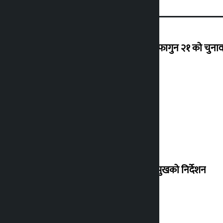
‘राजसंस्था हटेदेखि नेपाललाई दशा लाग्यो, फागुन २१ को चुनाव न
देउवा साउन २६ गते स्वदेश फर्किने
संसद् बैठकमा कालो चस्मा नलगाउन सभामुखको निर्देशन