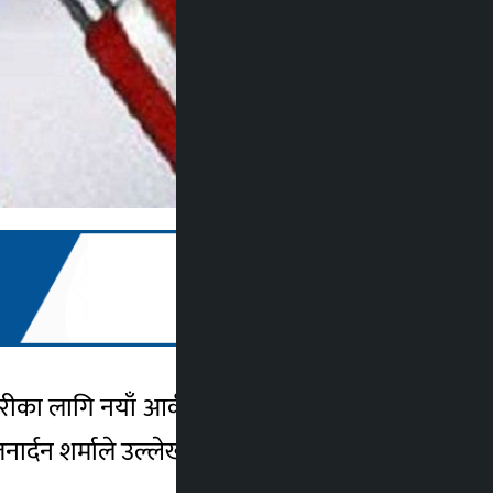
ारीका लागि नयाँ आर्कषक गन्तव्य मुलुक पहिचान
जनार्दन शर्माले उल्लेख गरे ।