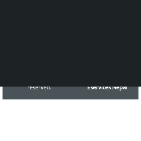
Press Council Reg. : 57-78-79
समाचार डेस्क : 9851406252 (10AM-10PM)
सिधा सम्पर्क:
Email: kalopatinews@gmail.com
Copyright 2026 ©
Developed &
Kalopati.com | All rights
Maintained by
reserved.
Eservices Nepal