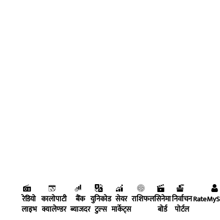
रेडियो
कालोपाटी
बैंक
युनिकोड
सेयर
राशिफल
सिनेमा
निर्वाचन
RateMy
लाइभ
क्यालेण्डर
ब्याजदर
टुल्स
मार्केट्स
बोर्ड
पोर्टल