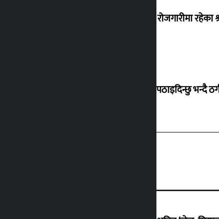
वैदेशिक रोजगारीमा रहेका श्
बेलायत पठाइदिन्छु भन्दै ठगी 