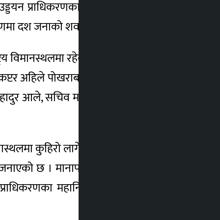
ड्डयन प्राधिकरणका प्रवक्ता टेकनाथ सिटौँलाका
रणमा दश जनाको शव काठमाडौँमा ल्याइँदै छ ।
रिय विमानस्थलमा रहेको खोज तथा उद्धार समन्वय
कप्टर अहिले पोखराबाट काठमाडौँका लागि उडेको
बहादुर आले, सचिव महेश्वर न्यौपाने सहितको टोली
टनास्थलमा कुहिरो लागेको बताइएको छ । भेटिएका
े जनाएको छ । मानापाथी हिमालको फेदीमा रहेको
प्राधिकरणका महानिर्देशक ई प्रदीप अधिकारीले