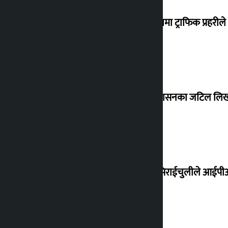
२४ घण्टामा ट्राफिक प्रहरी
भूमि प्रशासनका जटिल लिखत 
होटल सिराईचुलीले आईपीओ 