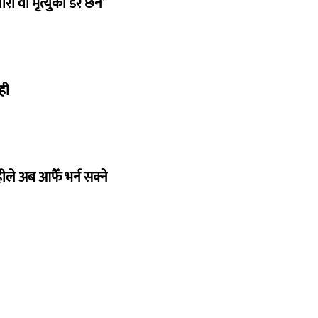
री वा मृत्युको डर छैन’
ही
ले अब आफैँ भर्न सक्ने