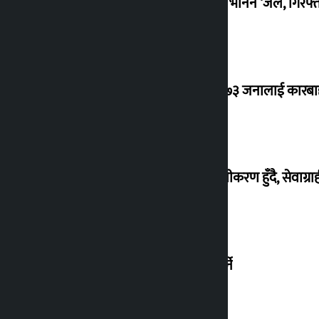
बंगलादेश फर्किने घोषणा गर्दै शेख हसिनाले भनिन ‘जेल, गिरफ्ता
२४ घण्टामा ट्राफिक प्रहरीले गर्यो १ हजार १७३ जनालाई कारबा
भूमि प्रशासनका जटिल लिखत फाराम सरलीकरण हुँदै, सेवाग्राही
होटल सिराईचुलीले आईपीओ निष्कासन गर्ने