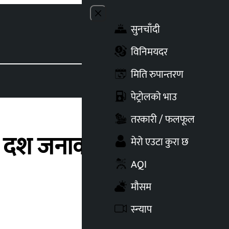
Close menu
सुनचाँदी
Toggle t
विनिमयदर
मिति रुपान्तरण
पेट्रोलको भाउ
तरकारी / फलफूल
्ये दश जनाको शव
मेरो एउटा कुरा छ
AQI
मौसम
स्न्याप