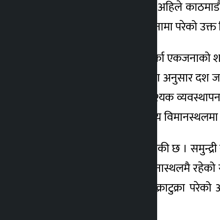
भएकामध्ये दश जनाको सव अहिले काठमाडौँ ल
४ वर्ष अगाडि
अनुसार २२ जना सवार दुर्घटनामा परेको उक्
प्रतिकूल मौसमका कारण अर्का एकजनाको शव ख
केन्द्रले जनाएको छ । केन्द्रका अनुसार 
छ । शवको उद्धार तथा आवश्यक व्यवस्थापनका ल
बिहानदेखि त्रिभुवन अन्तर्राष्ट्रिय विमानस्थ
भेटिएका शव सनाखत गर्न बाँकी छ । समुन्द
२१ शवमध्ये ११ वटा शव घटनास्थलमै रहेको 
पहाडमा जहाज ठोक्किएर टुक्राटुक्रा परेक
जानकारी दिए ।