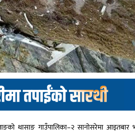
्ताङको थासाङ गाउँपालिका–२ सानोसरेमा आइतबार भएक