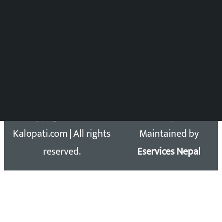
DOIB Reg. No.: 2777/78-79
Press Council Reg. : 57-78-79
समाचार डेस्क : 9851406252 (10AM-10PM)
सिधा सम्पर्क:
Email: kalopatinews@gmail.com
Copyright 2026 ©
Developed &
Kalopati.com | All rights
Maintained by
reserved.
Eservices Nepal