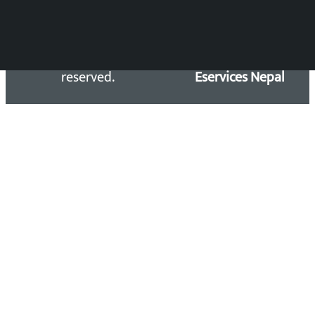
Copyright 2026 ©
Developed &
Kalopati.com | All rights
Maintained by
reserved.
Eservices Nepal